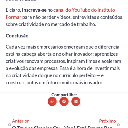
E claro,
inscreva-se
no
canal do YouTube do Instituto
Formar
para não perder vídeos, entrevistas e conteúdos
sobre criatividade no mercado de trabalho.
Conclusão
Cada vez mais empresários enxergam que o diferencial
está na cabeça aberta e no olhar inovador: aprendizes
criativos renovam processos, inspiram times e aceleram
a evolução das empresas. Essa é a hora de investir mais
na criatividade do que no currículo perfeito — e
construir juntos um futuro muito mais inovador.
Compartilhe:
Anterior
Próximo
O Truque Simples Que Faz Jovens Sem Experiência Virarem Os Favoritos Das Grandes Empresas
Você Está Pronto Para A Profissão Do Futuro? Descubra A Habilidade Que Ninguém Está Ensinando Na Escola