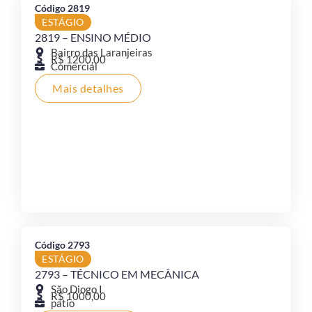
Código 2819
ESTÁGIO
2819 – ENSINO MÉDIO
Bairro das Laranjeiras
R$ 1200,00
Comercial
Mais detalhes
Código 2793
ESTÁGIO
2793 – TÉCNICO EM MECÂNICA
São Diogo I
R$ 1000,00
patio