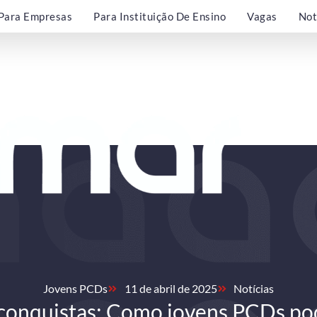
Para Empresas
Para Instituição De Ensino
Vagas
Not
Jovens PCDs
11 de abril de 2025
Notícias
 conquistas: Como jovens PCDs p