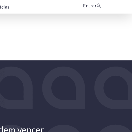
Entrar
ícias
odem vencer